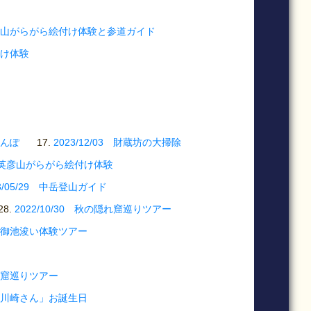
5 英彦山がらがら絵付け体験と参道ガイド
付け体験
さんぽ
2023/12/03 財蔵坊の大掃除
03 英彦山がらがら絵付け体験
23/05/29 中岳登山ガイド
2022/10/30 秋の隠れ窟巡りツアー
事、御池浚い体験ツアー
修行窟巡りツアー
な「川崎さん」お誕生日