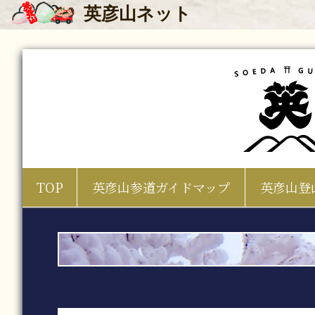
英彦山
ネット
TOP
英彦山参道ガイドマップ
英彦山登