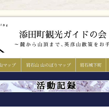
添田町観光ガイドの会
～麓から山頂まで､英彦山散策をお
山マップ
岩石山 山のぼりマップ
岩石城下町
活動記録