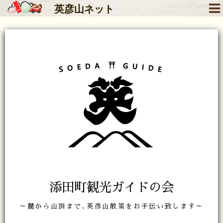
英彦山
ネット
添田町観光ガイドの会
～麓から山頂まで､英彦山散策をお手伝い致します～