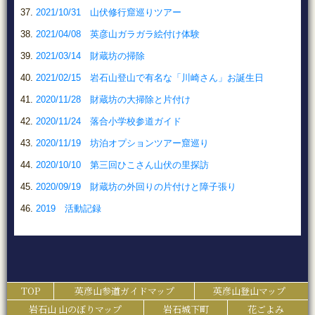
2021/10/31 山伏修行窟巡りツアー
2021/04/08 英彦山ガラガラ絵付け体験
2021/03/14 財蔵坊の掃除
2021/02/15 岩石山登山で有名な「川崎さん」お誕生日
2020/11/28 財蔵坊の大掃除と片付け
2020/11/24 落合小学校参道ガイド
2020/11/19 坊泊オプションツアー窟巡り
2020/10/10 第三回ひこさん山伏の里探訪
2020/09/19 財蔵坊の外回りの片付けと障子張り
2019 活動記録
TOP
英彦山参道ガイドマップ
英彦山登山マップ
岩石山 山のぼりマップ
岩石城下町
花ごよみ