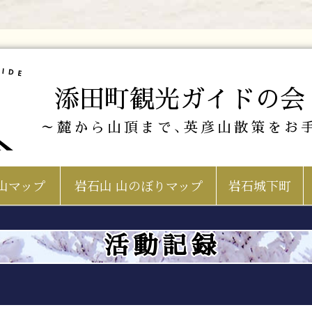
添田町観光ガイドの会
～麓から山頂まで､英彦山散策をお
山マップ
岩石山 山のぼりマップ
岩石城下町
活動記録