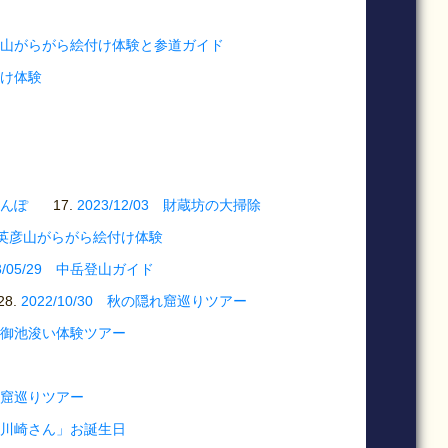
5 英彦山がらがら絵付け体験と参道ガイド
付け体験
さんぽ
2023/12/03 財蔵坊の大掃除
03 英彦山がらがら絵付け体験
23/05/29 中岳登山ガイド
2022/10/30 秋の隠れ窟巡りツアー
事、御池浚い体験ツアー
修行窟巡りツアー
な「川崎さん」お誕生日