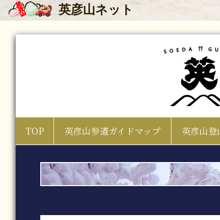
英彦山
ネット
TOP
英彦山参道ガイドマップ
英彦山登