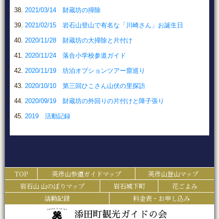
2021/03/14 財蔵坊の掃除
2021/02/15 岩石山登山で有名な「川崎さん」お誕生日
2020/11/28 財蔵坊の大掃除と片付け
2020/11/24 落合小学校参道ガイド
2020/11/19 坊泊オプションツアー窟巡り
2020/10/10 第三回ひこさん山伏の里探訪
2020/09/19 財蔵坊の外回りの片付けと障子張り
2019 活動記録
TOP
英彦山参道ガイドマップ
英彦山登山マップ
岩石山 山のぼりマップ
岩石城下町
花ごよみ
活動記録
料金表・お申し込み
添田町観光ガイドの会