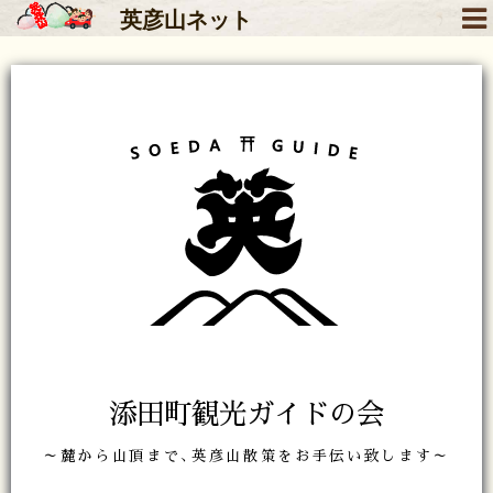
英彦山
ネット
添田町観光ガイドの会
～麓から山頂まで､英彦山散策をお手伝い致します～