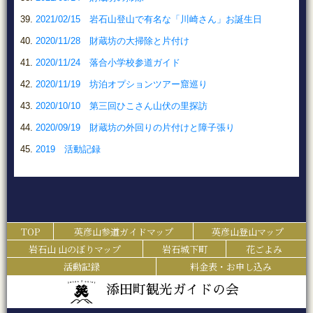
2021/02/15 岩石山登山で有名な「川崎さん」お誕生日
2020/11/28 財蔵坊の大掃除と片付け
2020/11/24 落合小学校参道ガイド
2020/11/19 坊泊オプションツアー窟巡り
2020/10/10 第三回ひこさん山伏の里探訪
2020/09/19 財蔵坊の外回りの片付けと障子張り
2019 活動記録
TOP
英彦山参道ガイドマップ
英彦山登山マップ
岩石山 山のぼりマップ
岩石城下町
花ごよみ
活動記録
料金表・お申し込み
添田町観光ガイドの会