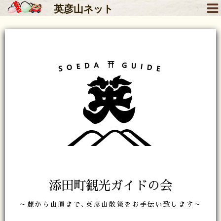
英彦山
ネット
添田町観光ガイドの会
～麓から山頂まで､英彦山散策をお手伝い致します～