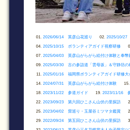
2026/06/14 英彦山花巡り
2025/1
2025/10/15 ボランティアガイド視察研修
2025/04/03 英彦山がらがら絵付け体験と奉
2025/03/30 古の参詣道「雲母坂」＆守静坊
2025/01/16 福岡県ボランティアガイド研修大
2024/07/31 英彦山がらがら絵付け体験
2023/11/22 参道ガイド
2023/11/1
2023/09/23 第六回ひこさん山伏の里探訪
2023/04/02 窟巡り・玉屋谷ミツマタ鑑賞
2022/09/24 第五回ひこさん山伏の里探訪
2022/06/12 英彦山三名花鑑賞大人女子限定