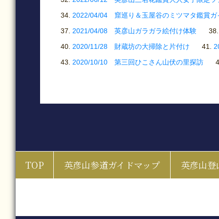
2022/04/04 窟巡り＆玉屋谷のミツマタ鑑賞
2021/04/08 英彦山ガラガラ絵付け体験
2020/11/28 財蔵坊の大掃除と片付け
2
2020/10/10 第三回ひこさん山伏の里探訪
TOP
英彦山参道ガイドマップ
英彦山登