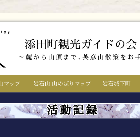
添田町観光ガイドの会
～麓から山頂まで､英彦山散策をお
山マップ
岩石山 山のぼりマップ
岩石城下町
活動記録