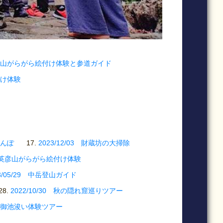
5 英彦山がらがら絵付け体験と参道ガイド
付け体験
さんぽ
2023/12/03 財蔵坊の大掃除
03 英彦山がらがら絵付け体験
23/05/29 中岳登山ガイド
2022/10/30 秋の隠れ窟巡りツアー
事、御池浚い体験ツアー