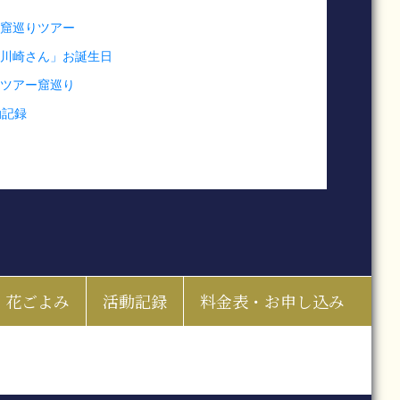
修行窟巡りツアー
な「川崎さん」お誕生日
ョンツアー窟巡り
動記録
花ごよみ
活動記録
料金表・お申し込み