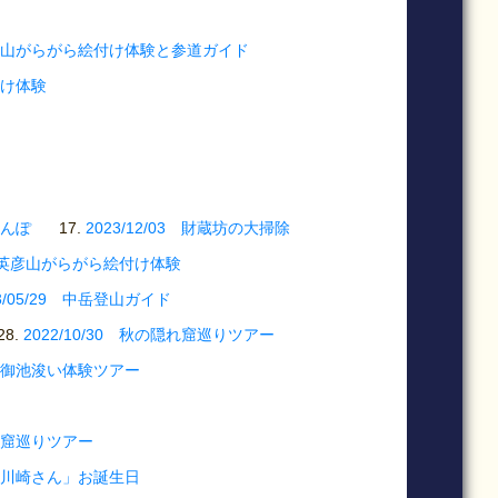
5 英彦山がらがら絵付け体験と参道ガイド
付け体験
さんぽ
2023/12/03 財蔵坊の大掃除
03 英彦山がらがら絵付け体験
23/05/29 中岳登山ガイド
2022/10/30 秋の隠れ窟巡りツアー
事、御池浚い体験ツアー
修行窟巡りツアー
な「川崎さん」お誕生日