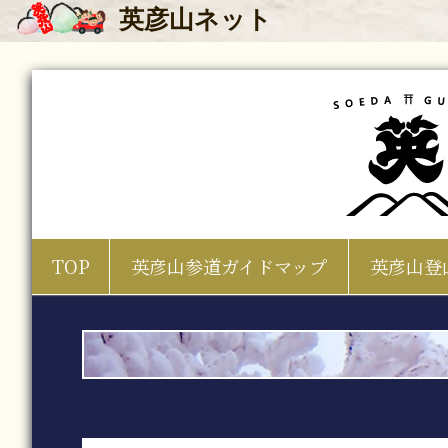
英彦山
ネット
TOP
英彦山参道ガイドマップ
英彦山登