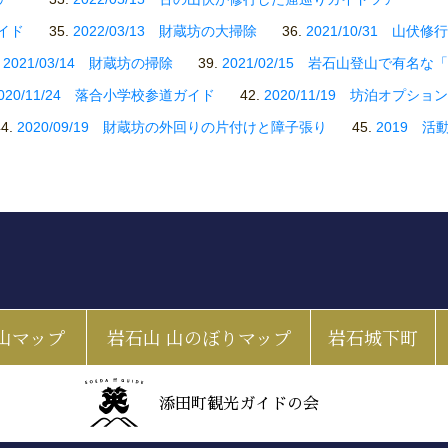
ガイド
2022/03/13 財蔵坊の大掃除
2021/10/31 山伏
2021/03/14 財蔵坊の掃除
2021/02/15 岩石山登山で有名
020/11/24 落合小学校参道ガイド
2020/11/19 坊泊オプシ
2020/09/19 財蔵坊の外回りの片付けと障子張り
2019 活
山マップ
岩石山 山のぼりマップ
岩石城下町
添田町観光ガイドの会