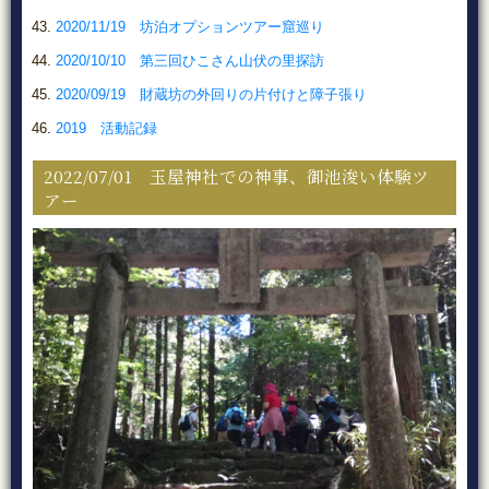
2020/11/19 坊泊オプションツアー窟巡り
2020/10/10 第三回ひこさん山伏の里探訪
2020/09/19 財蔵坊の外回りの片付けと障子張り
2019 活動記録
2022/07/01 玉屋神社での神事、御池浚い体験ツ
アー