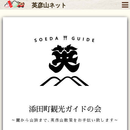
英彦山
ネット
添田町観光ガイドの会
～麓から山頂まで､英彦山散策をお手伝い致します～