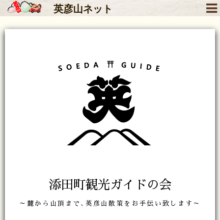
英彦山
ネット
添田町観光ガイドの会
～麓から山頂まで､英彦山散策をお手伝い致します～