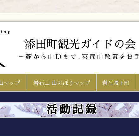
添田町観光ガイドの会
～麓から山頂まで､英彦山散策をお
山マップ
岩石山 山のぼりマップ
岩石城下町
活動記録