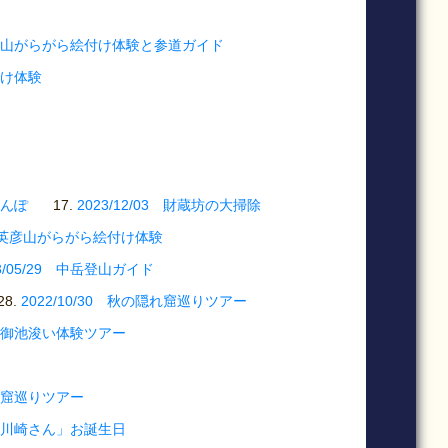
5 英彦山がらがら絵付け体験と参道ガイド
付け体験
さんぽ
2023/12/03 財蔵坊の大掃除
03 英彦山がらがら絵付け体験
23/05/29 中岳登山ガイド
2022/10/30 秋の隠れ窟巡りツアー
事、御池浚い体験ツアー
修行窟巡りツアー
な「川崎さん」お誕生日