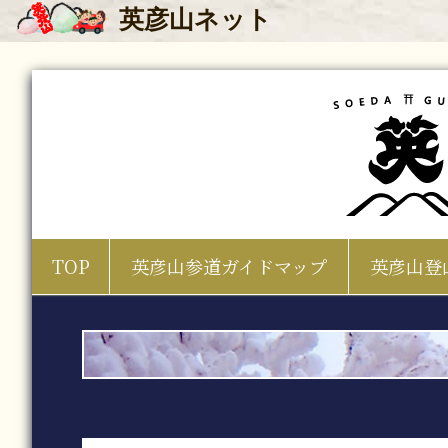
英彦山
ネット
TOP
英彦山参道ガイドマップ
英彦山登